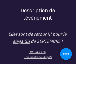
Description de
l'événement
Elles sont de retour !!! pour le 
Mega GB
 de SEPTEMBRE !
10h30 à 17h
.
The Insatiable Angels
Toutes
 nos secrétaires sont de retour 
après avoir passé des vacances torrides !
Le bureau a réouvert ses portes, mais elles 
sont encore toutes chaudes et ne pensent 
qu'à faire la fête !
10h30 : Acceuil avec Brunch café, 
croissants, pains aux chocolats, ...