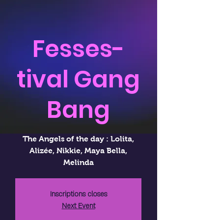
Fesses-
tival Gang
Bang
The Angels of the day : Lolita,
Alizée, Nikkie, Maya Bella,
Melinda
Inscriptions closes
Next Event