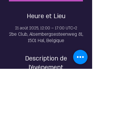
Heure et Lieu
21 août 2025, 12:00 – 17:00 UTC+2
2be Club, Alsembergsesteenweg 81,
1501 Hal, Belgique
Description de
l'événement
Vu le succès de la dernière édition …
Toujours dans une ambiance de vacances et 
de FESSES-TIVAL, 
The Butt Party - 5 magnifiques culs - 10 fesses
Vous aimez les jolis petits culs ? Vous allez 
être servi ! 
Voici la fête à ne pas manquer.