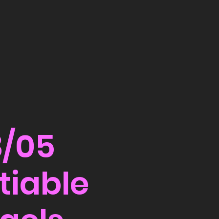
8/05
tiable