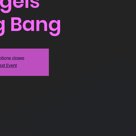
gels
g Bang
ptions closes
ext Event