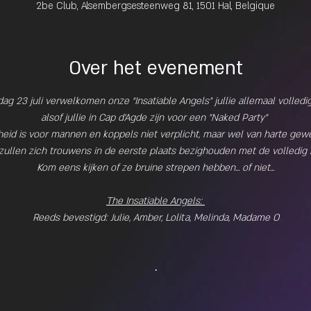
2be Club, Alsembergsesteenweg 81, 1501 Hal, Belgique
Over het evenement
g 23 juli verwelkomen onze “Insatiable Angels” jullie allemaal volledig 
alsof jullie in Cap d'Agde zijn voor een "Naked Party” 
eid is voor mannen en koppels niet verplicht, maar wel van harte gew
ullen zich trouwens in de eerste plaats bezighouden met de volledi
Kom eens kijken of ze bruine strepen hebben... of niet...
The Insatiable Angels: 
Reeds bevestigd: Julie, Amber, Lolita, Melinda, Madame O
.