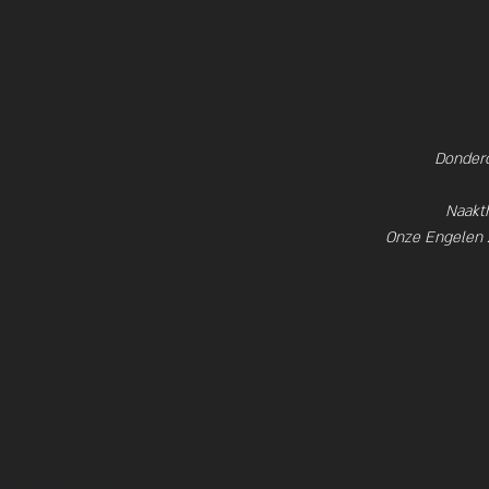
Donderda
Naakth
Onze Engelen z