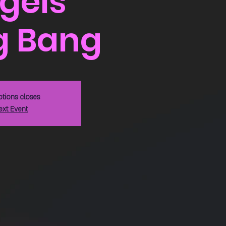
gels
g Bang
ptions closes
ext Event