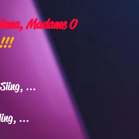
, Nana, Madame O
!!!
Sling, ...
ing, ...