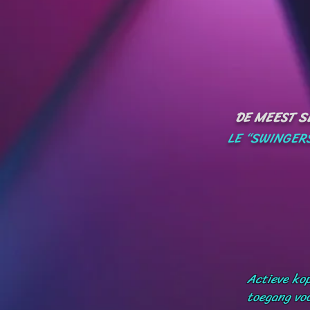
DE MEEST SE
LE “SWINGERS
Actieve kop
toegang voo