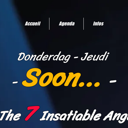
Accueil
Agenda
Infos
Donderd
ag
- Jeudi
Soon...
-
-
7
The
Insatiable Ang