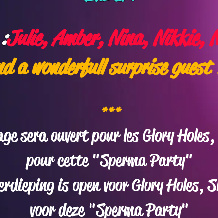
:
Julie, Amber, Nina, Nikkie
​And a wonderfull surprise guest 
***
age sera ouvert pour les Glory Holes, 
pour cette "Sperma Party"
erdieping is open voor Glory Holes, Sl
voor deze "Sperma Party"