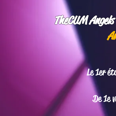
The
CUM Angels 
​​
Le 1er ét
De 1e v