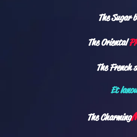
​The Sugar 
The Oriental
PR
The French 
Et la
nou
M
The Charming