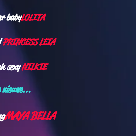
ar baby
LOLITA
l
PRINCESS LEIA
ch sexy
NILKIE
 nieuwe
...
MAYA BELLA
ng