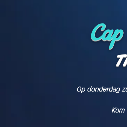
Cap 
T
Op donderdag zul
Kom e