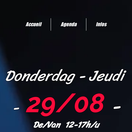
Accueil
Agenda
Infos
Donderd
ag - Jeudi
29/08
-
-
De/Van 12-17h/u