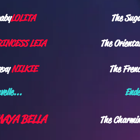
baby
LOLITA
​The Sug
INCESS LEIA
The Orienta
sexy
NILKIE
The Fren
velle
...
En
de
AYA BELLA
The Charmi