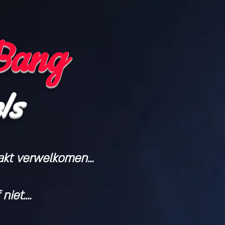
Bang
ls
akt verwelkomen...
iet....