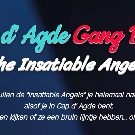
d' Agde
Gang 
he
Insatiable
Ange
len de "Insatiable Angels" je helemaal na
alsof je in Cap d' Agde bent.
n kijken of ze een bruin lijntje hebben... of n