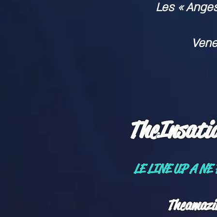
Les « Anges
Venez
The
Insatia
LE LINE UP A NE
The
amazi