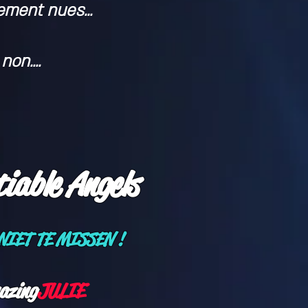
ement nues...
non....
iable Angels
NIET TE MISSEN !
azing
JULIE