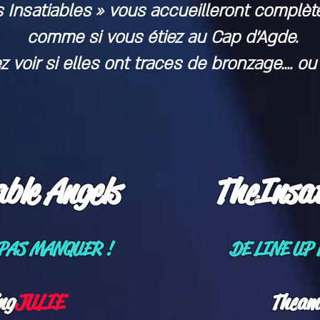
 Insatiables » vous accueilleront complèt
comme si vous étiez au Cap d'Agde.
 voir si elles ont traces de bronzage.... ou 
ble Angels
The
Insat
 PAS MANQUER !
DE LINE UP 
ng
JULIE
The
am