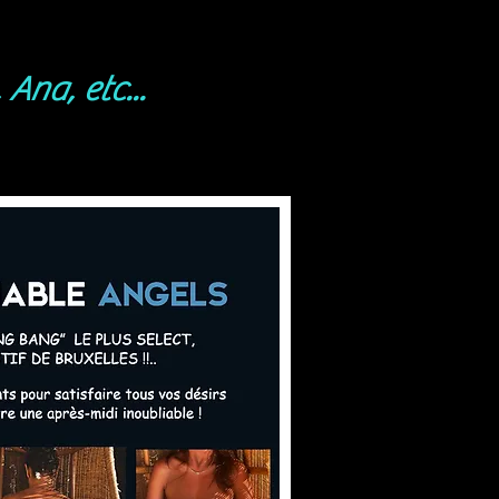
 Ana, etc
...