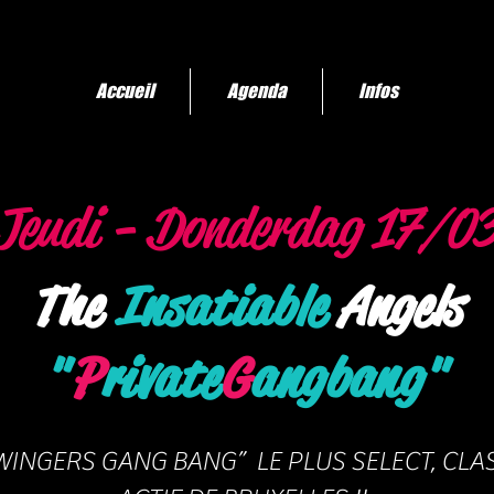
Accueil
Agenda
Infos
Jeudi - Donderdag 17/0
The
Insatiable
Angels
"
P
rivate
G
angbang"
WINGERS GANG BANG” LE PLUS SELECT, CLAS