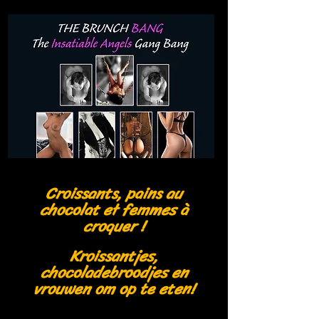
Croissants, pains au
chocolat et femmes à
croquer !
Kroissantjes,
chocoladebroodjes en
vrouwen om op te eten!