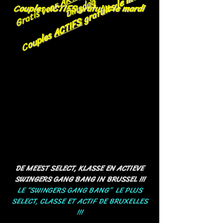
gratuits le mardi
g
Gratis voor
C
ouples ACTIFS gratuits le mardi
ACTIFS
ouples
C
DE MEEST SELECT, KLASSE EN ACTIEVE
SWINGERS GANG BANG IN BRUSSEL !!!
LE “SWINGERS GANG BANG” LE PLUS
SELECT, CLASSE ET ACTIF DE BRUXELLES
!!!