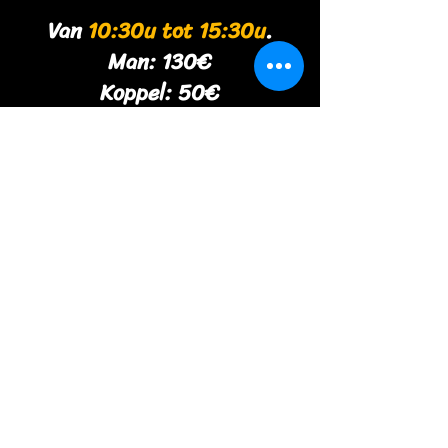
Van
10:30u tot 15:30u
.
Man: 130€
Koppel:
50€
Vrouw: Gratis
De
10:30h à 15:30h.
Homme: 130€
Couple:
50€
Femme: Gratuite
RESERVATIE VERPLICHT -
RESERVATION
OBLIGATOIRE
via Agenda/Booking