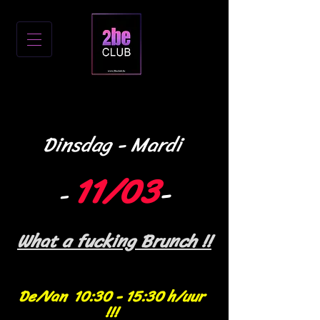
Dinsd
ag
- Mardi
11/03
-
-
What a fucking Brunch !!
De/Van 10:30 - 15:30 h/uur
!!!