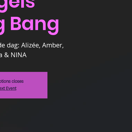
gels"
g Bang
e dag: Alizée, Amber,
ta & NINA
ptions closes
ext Event