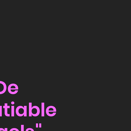
De
atiable