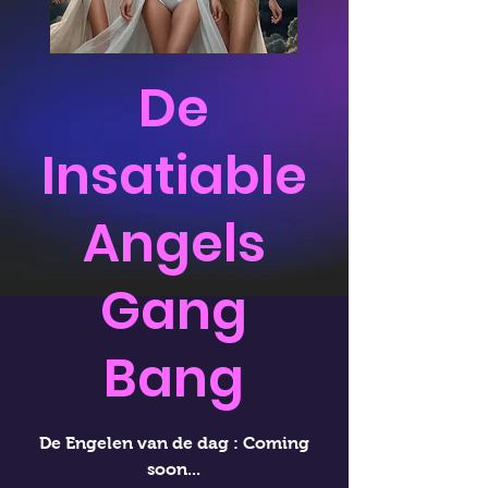
De
Insatiable
Angels
Gang
Bang
De Engelen van de dag : Coming
soon...