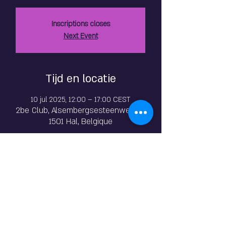
Inscriptions closes
Next Event
Tijd en locatie
10 jul 2025, 12:00 – 17:00 CEST
2be Club, Alsembergsesteenweg 81,
1501 Hal, Belgique
Over het evenement
 The Insatiable Angels
Roxane (de Anal & Fist Queen) bezoekt ons 
voor de 1e keer gedurende de week ! 
Maria, die rechtstreeks uit Brazilië is 