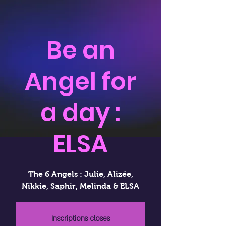
Be an
Angel for
a day :
ELSA
The 6 Angels : Julie, Alizée,
Nikkie, Saphir, Melinda & ELSA
Inscriptions closes