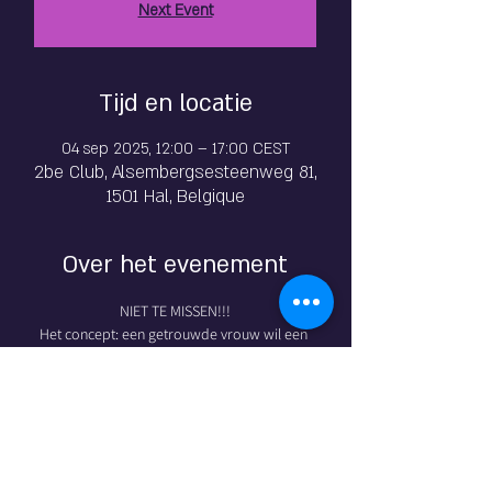
Next Event
Tijd en locatie
04 sep 2025, 12:00 – 17:00 CEST
2be Club, Alsembergsesteenweg 81,
1501 Hal, Belgique
Over het evenement
NIET TE MISSEN!!!
Het concept: een getrouwde vrouw wil een 
van de “Insatiable Angels” worden voor een 
middagje gangbang onder het toeziend oog 
van haar man... 
Ze is nerveus maar opgewonden bij het idee 
om al deze mannen te dienen en hen 
maximaal te bevredigen. 