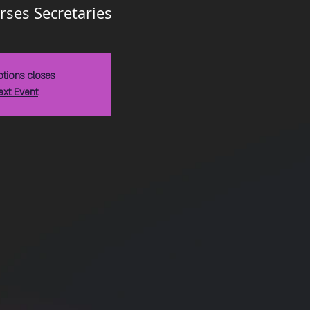
rses Secretaries
ptions closes
ext Event