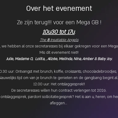
Over het evenement
Ze zijn terug!!! voor een Mega GB !
10u30 tot 17u
.
The 
8
 Insatiable Angels
k, we hebben al onze secretaresses bij elkaar gekregen voor een Meg
Mis dit evenement niet!!
Julie, Madame O,  Lolita, , Alizée, Melinda, Nina, Amber & Baby Joy.
0.30 uur: Ontvangst met brunch, koffie, croissants, chocoladebroodjes, .
Nauwelijks tijd om van je brunch te genieten en de gangbang begint al..
12.00 uur: Het ontslaggesprek!!
De secretaresses willen hun contract verlengen tot 2026.
ontslaggesprek, pardon! sollicitatiegesprek? Het is aan u, heren, om hen 
afleggen... 