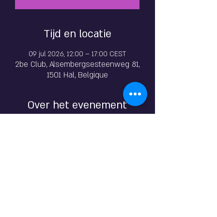
Tijd en locatie
09 jul 2026, 12:00 – 17:00 CEST
2be Club, Alsembergsesteenweg 81,
1501 Hal, Belgique
Over het evenement
BE AN ANGEL FOR A DAY
Nadat ze zo genoten had van haar eerste 
ervaring in april als “Angel”,
komt RUBY terug voor een wilde orgie.
Ze is mooi, ze is slank, ze straalt als een 
robijn!
NIET TE MISSEN!!!
Het concept: een vrouw wil een van de 