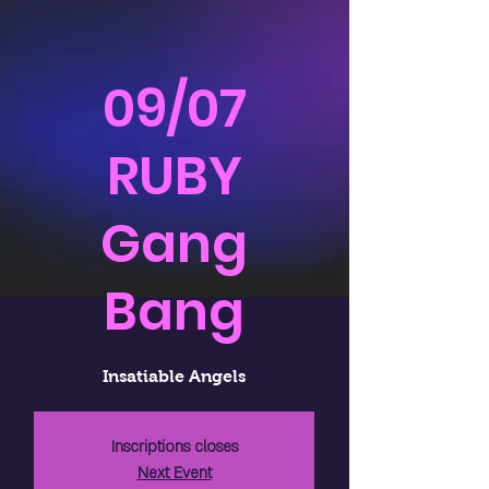
09/07
RUBY
Gang
Bang
Insatiable Angels
Inscriptions closes
Next Event