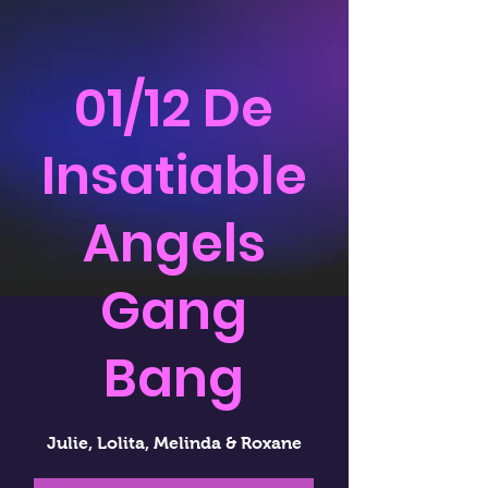
01/12 De
Insatiable
Angels
Gang
Bang
Julie, Lolita, Melinda & Roxane