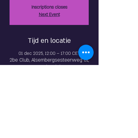
Inscriptions closes
Next Event
Tijd en locatie
01 dec 2025, 12:00 – 17:00 CET
2be Club, Alsembergsesteenweg 81,
1501 Hal, Belgique
Over het evenement
Het is een gangbang voor mensen die niet te 
veel mensen willen.
The Insatiable Angels 
Julie, Lolita, Melinda &
Roxane (The Anal & Fist Queen)