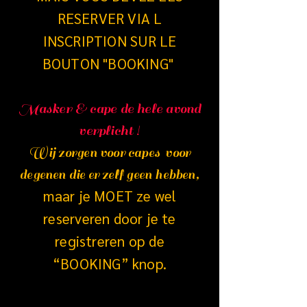
RESERVER VIA L
INSCRIPTION SUR LE
BOUTON "BOOKING"
Masker & cape de hele avond
verplicht !
Wij zorgen voor capes
voor
degenen die er zelf geen hebben,
maar je MOET ze wel
reserveren door je te
registreren op de
“BOOKING” knop.