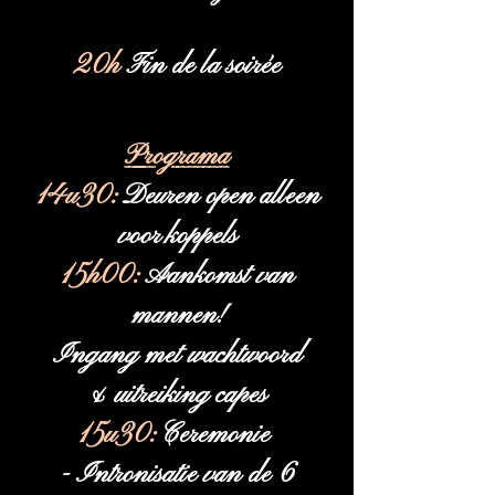
20h
Fin de la soirée
Programa
14u30:
Deuren open alleen
voor koppels
15h00:
Aankomst van
mannen
!
Ingang met wachtwoord
& uitreiking capes
15u30:
Ceremonie
- Intronisatie van de 6