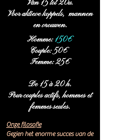
Van 15 tot 20u.
Voor aktieve koppels, mannen
en vrouwen.
Homme:
150€
Couple: 50€
Femme: 25€
De 15 à 20 h.
Pour couples actifs, hommes et
femmes seules.
Onze filosofie
Gezien het enorme succes van de