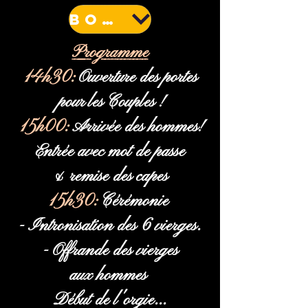
BOOKING
Programme
14h30:
Ouverture des portes
pour les Couples !
15h00:
Arrivée des hommes
!
Entrée avec mot de passe
& remise des capes
15h30:
Cérémonie
- Intronisation des 6 vierges.
- Offrande des vierges
aux hommes
Début de l'orgie...