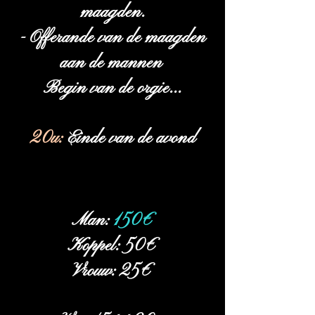
maagden.
- Offerande van de maagden
aan de mannen
Begin van de orgie...
20u:
Einde van de avond
Man:
150€
Koppel: 50€
Vrouw: 25€