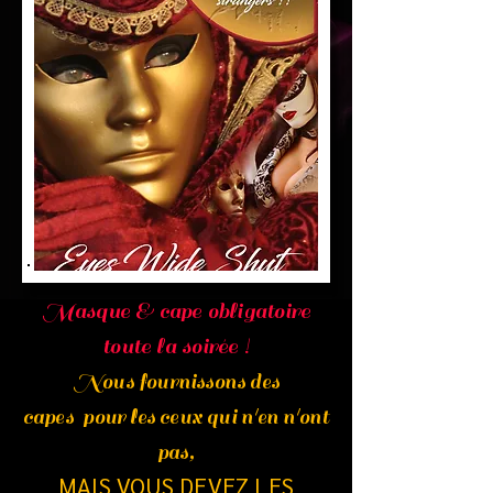
Masque & cape obligatoire
toute la soirée !
Nous fournissons des
capes
pour les ceux qui n'en n'ont
pas,
MAIS VOUS DEVEZ LES