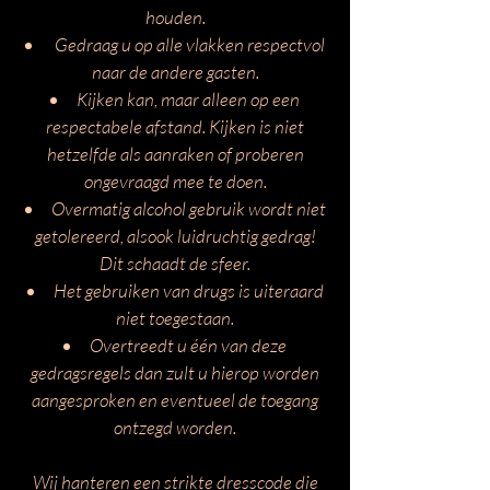
houden.
Gedraag u op alle vlakken respectvol
naar de andere gasten.
Kijken kan, maar alleen op een
respectabele afstand. Kijken is niet
hetzelfde als aanraken of proberen
ongevraagd mee te doen.
Overmatig alcohol gebruik wordt niet
getolereerd, alsook luidruchtig gedrag!
Dit schaadt de sfeer.
Het gebruiken van drugs is uiteraard
niet toegestaan.
Overtreedt u één van deze
gedragsregels dan zult u hierop worden
aangesproken en eventueel de toegang
ontzegd worden.
Wij hanteren een strikte dresscode die