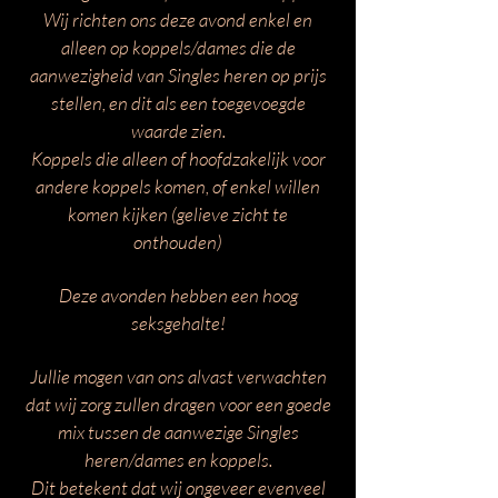
Wij richten ons deze avond enkel en
alleen op koppels/dames die de
aanwezigheid van Singles heren op prijs
stellen, en dit als een toegevoegde
waarde zien.
Koppels die alleen of hoofdzakelijk voor
andere koppels komen, of enkel willen
komen kijken (gelieve zicht te
onthouden)
Deze avonden hebben een hoog
seksgehalte!
Jullie mogen van ons alvast verwachten
dat wij zorg zullen dragen voor een goede
mix tussen de aanwezige Singles
heren/dames en koppels.
Dit betekent dat wij ongeveer evenveel