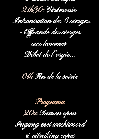
21h30:
Cérémonie
- Intronisation des 6 vierges.
- Offrande des vierges
aux hommes
Début de l'orgie...
01h
Fin de la soirée
Programa
20u:
Deuren open
Ingang met wachtwoord
& uitreiking capes