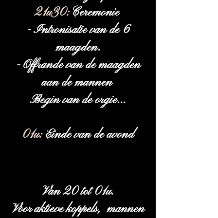
21u30:
Ceremonie
- Intronisatie van de 6
maagden.
- Offrande van de maagden
aan de mannen
Begin van de orgie...
01u:
Einde van de avond
Van 20 tot 01u.
Voor aktieve koppels, mannen