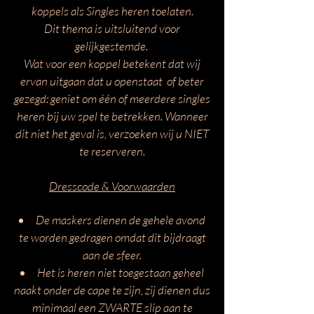
koppels als Singles heren toelaten.
Dit thema is uitsluitend voor
gelijkgestemde.
Wat voor een koppel betekent dat wij
ervan uitgaan dat u openstaat of beter
gezegd: geniet om één of meerdere singles
heren bij uw spel te betrekken. Wanneer
dit niet het geval is, verzoeken wij u NIET
te reserveren.
Dresscode & Voorwaarden
De maskers dienen de gehele avond
te worden gedragen omdat dit bijdraagt
aan de sfeer.
Het is heren niet toegestaan geheel
naakt onder de cape te zijn, zij dienen dus
minimaal een ZWARTE slip aan te