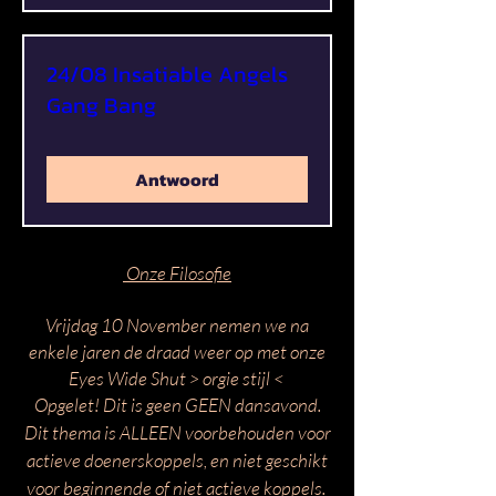
24/08 Insatiable Angels
Gang Bang
Antwoord
Onze Filosofie
Vrijdag 10 November nemen we na
enkele jaren de draad weer op met onze
Eyes Wide Shut > orgie stijl <
Opgelet! Dit is geen GEEN dansavond.
Dit thema is ALLEEN voorbehouden voor
actieve doenerskoppels, en niet geschikt
voor beginnende of niet actieve koppels.