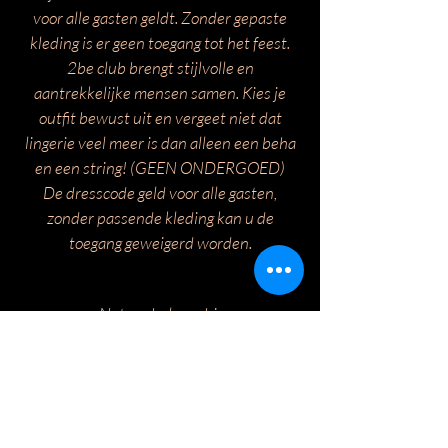
voor alle gasten geldt. Zonder gepaste
kleding is er geen toegang tot het feest.
2be club brengt stijlvolle en
aantrekkelijke mensen samen. Kies je
outfit bewust uit en vergeet niet dat
lingerie veel meer is dan alleen een beha
en een string! (GEEN ONDERGOED)
De dresscode geld voor alle gasten,
zonder passende kleding kan u de
toegang geweigerd worden.
Notre phylosophie
Vendredi 10 novembre, après plusieurs
années, nous reprendrons le fil avec notre
Eyes Wide Shut > à la manière d'une
orgie