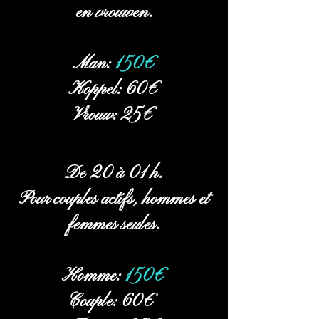
en vrouwen.
Man:
150€
Koppel: 60€
Vrouw: 25€
De 20 à 01 h.
Pour couples actifs, hommes et
femmes seules.
Homme:
150€
Couple: 60€