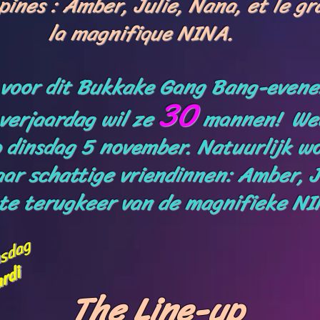
pines : Amber, Julie, Nana, et le g
la magnifique NINA.
 voor dit Bukkake Gang Bang-even
30
 verjaardag wil ze
mannen! Wee
 dinsdag 5 november. Natuurlijk wo
ar schattige vriendinnen: Amber, J
te terugkeer van de magnifieke N
insdag
mardi
The Line-up