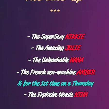
...
- The
Super
Sexy
NIKKIE
- The Amazing
JULIE
- The Unleashable
NANA
- The French sex-machine
AMBER
& for the 1st time on a Thursday
- The Explosive blonde
NINA