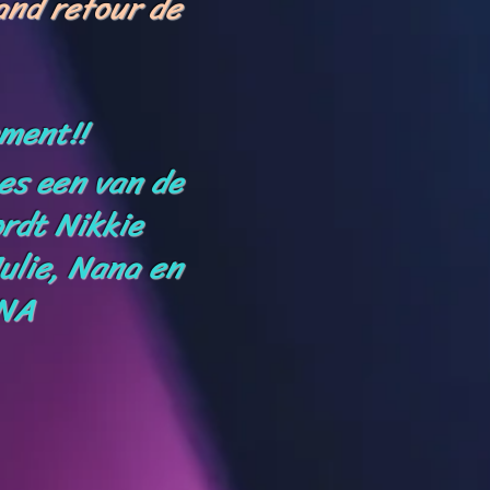
rand retour de
ement!!
s een van de
rdt Nikkie
ulie, Nana en
INA