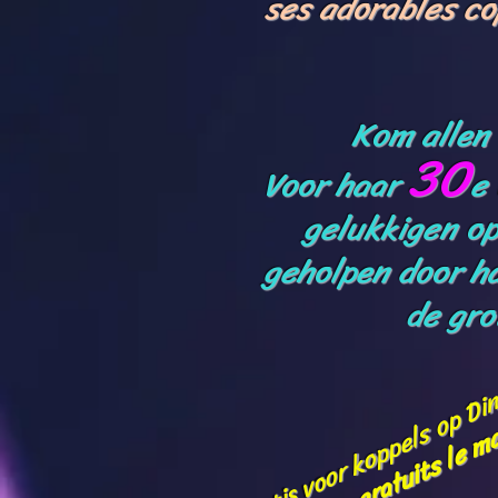
ses adorables co
Kom allen
30
Voor haar
e
gelukkigen op
geholpen door ha
de gro
Gratis voor koppels op D
ouples gratuits le 