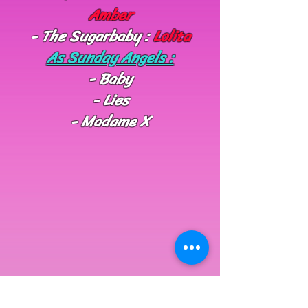
Amber
- The Sugarbaby :
Lolita
As Sunday Angels :
- Baby
- Lies
- Madame X