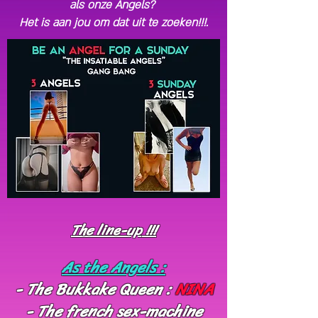
als onze Angels?
Het is aan jou om dat uit te zoeken!!!.
The line-up
!!!
As the Angels :
- The Bukkake Queen :
NINA
-
The
french sex-machine