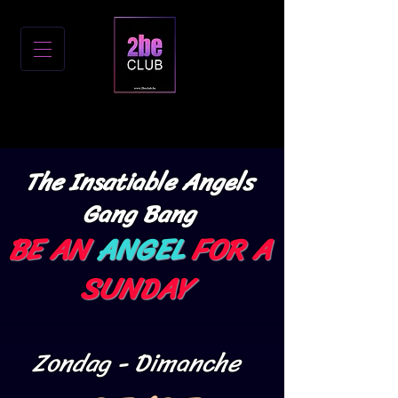
The Insatiable Angels
Gang Bang
BE AN
ANGEL
FOR A
SUNDAY
Zond
ag
- Dimanche