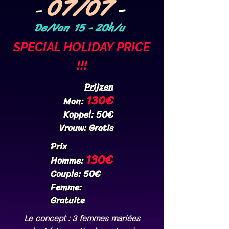
07
/07
-
-
De/Van 15 - 20h/u
SPECIAL HOLIDAY PRICE
!!!
Prijzen
130€
Man:
Koppel: 50€
Vrouw: Gratis
Prix
130€
Homme:
Couple: 50€
Femme:
Gratuite
Le concept : 3 femmes mariées